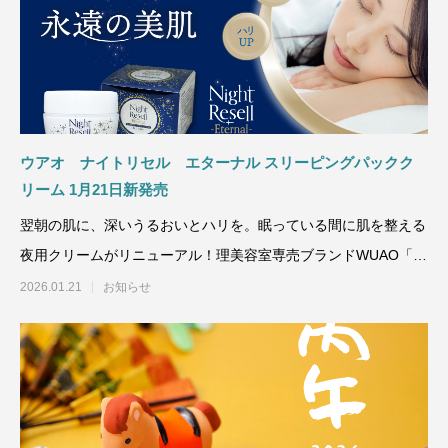
ウアオ ナイトリセル エターナル スリーピングパックク
リーム 1月21日新発売
翌朝の肌に、深いうるおいとハリを。眠っている間に肌を整える
夜用クリームがリニューアル！理美容室専売ブランドWUAO「ウ
アオ」より
2026.01.21
お知らせ