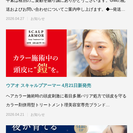
平素は格別のご愛顧を賜り誠にありがとうございます。GWの配
送およびお問い合わせについてご案内申し上げます。◆─発送休
業期間及び問
2026.04.27
お知らせ
ウアオ スキャルプアーマー 4月21日新発売
ヘアカラー施術時の頭皮刺激に着目多層バリア処方で頭皮を守る
カラー剤併用型トリートメント理美容室専売ブランド
WUAO（ウアオ）より、
2026.04.21
お知らせ