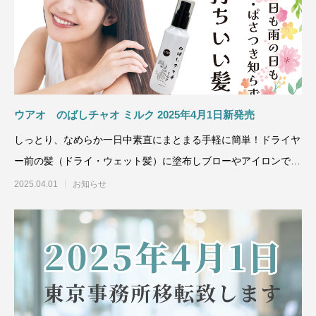
ウアオ のばしチャオ ミルク 2025年4月1日新発売
しっとり、なめらか一日中素直にまとまる手軽に簡単！ドライヤ
ー前の髪（ドライ・ウェット髪）に塗布しブローやアイロンでス
タイリングするだけで
2025.04.01
お知らせ