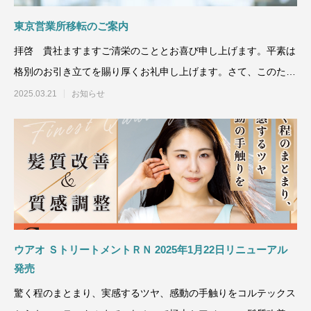
東京営業所移転のご案内
拝啓 貴社ますますご清栄のこととお喜び申し上げます。平素は
格別のお引き立てを賜り厚くお礼申し上げます。さて、このたび
2025年4月1
2025.03.21
お知らせ
ウアオ ＳトリートメントＲＮ 2025年1月22日リニューアル
発売
驚く程のまとまり、実感するツヤ、感動の手触りをコルテックス