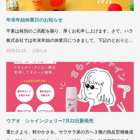
年末年始休業日のお知らせ
平素は格別のご高配を賜り、厚くお礼申し上げます。さて、ハラ
株式会社では年末年始の休業日につきまして、下記のとおりとさ
せていただきます
2025.12.15
お知らせ
ウアオ シャインジェリー7月22日新発売
重たさより、軽やかさを。サラサラ派の方へ３種の熱反型補修成