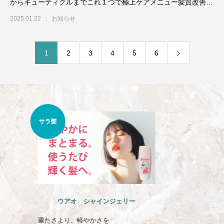
からキューティクルまでこれ１つで極上ケアメニュー髪質改善
質感調整トリート
2025.01.22
お知らせ
1
2
3
4
5
6
くせ
うねり
ウアオ のばしチャオ ミルク
晴れの日も雨の日も