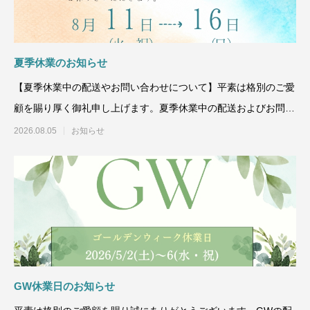
ハラグループオリジナルブランド
驚きや喜びの声、それを耳にした私たちの感動を
「ウアオ！」という感嘆の言葉に込めてネーミングしました。
夏季休業のお知らせ
【夏季休業中の配送やお問い合わせについて】平素は格別のご愛
顧を賜り厚く御礼申し上げます。夏季休業中の配送およびお問い
合わせについ
2026.08.05
お知らせ
GW休業日のお知らせ