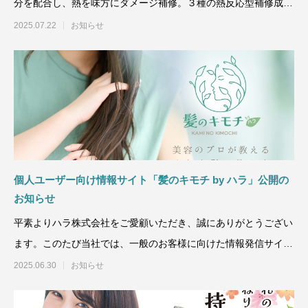
分を配合し、熱を味方にダメージ補修。３種の熱反応型補修成分
を配合した洗い流
2025.07.22
お知らせ
個人ユーザー向け情報サイト「髪のキモチ by ハラ」公開の
お知らせ
平素よりハラ株式会社をご愛顧いただき、誠にありがとうござい
ます。このたび当社では、一般のお客様に向けた情報発信サイト
「髪のキモチ
2025.06.30
お知らせ