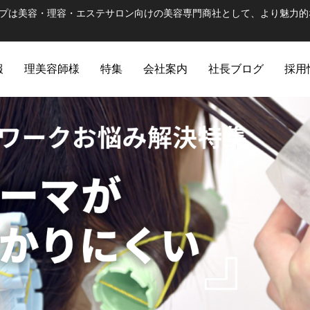
ープは美容・理容・エステサロン向けの美容専門商社として、より魅力的
報
理美容師様
特集
会社案内
社長ブログ
採用
ULTRAMA
WUAO
ハラグループの出発ブラ