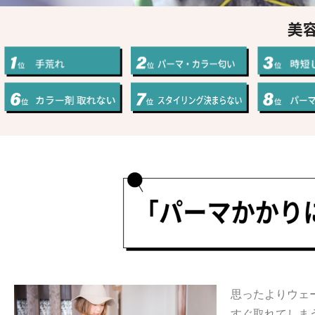
ハラグルー
驚きや喜びの声、そ
「ウアオ！」という感嘆の
思ったよりウェ
すぐ取れてしま