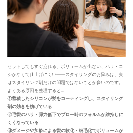
セットしてもすぐ崩れる、ボリュームが出ない、ハリ・コ
シがなくて仕上げにくい――スタイリングのお悩みは、実
はスタイリング剤だけの問題ではないことが多いのです。
よくある原因を整理すると…
①蓄積したシリコンが髪をコーティングし、スタイリング
剤の効きを妨げている
②
毛髪のハリ・弾力低下でブロー時のフォルムが維持しに
くくなっている
③ダメージや加齢による髪の軟化・細毛化でボリュームが