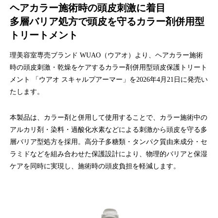
ハラグループオリジナルブランド
ヘアカラー施術時の頭皮刺激に着目
驚きや喜びの声、それを耳にした私たちの感動を
多層バリア処方で頭皮を守るカラー剤併用型
「ウアオ！」という感嘆の言葉に込めてネーミングしました。
トリートメント
理美容室専売ブランド WUAO（ウアオ）より、ヘアカラー施術
時の頭皮刺激・乾燥をケアするカラー剤併用型頭皮保護トリート
メント 「ウアオ スキャルプアーマー」を2026年4月21日に発売い
たします。
本製品は、カラー剤と併用して使用することで、カラー施術中の
アルカリ剤・染料・過酸化水素などによる刺激から頭皮を守る多
層バリア型処方を採用。高分子多糖類・タンパク質由来成分・セ
ラミドなどを組み合わせた保護設計により、物理的バリアと保湿
ケアを同時に実現し、施術時の頭皮負担を軽減します。