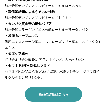
加水分解デンプン／ソルビトール／セルロースガム
・
高保湿糖類によるうるおい補給
加水分解デンプン／ソルビトール／トウミツ
・
タンパク質由来の擬似バリア
加水分解コラーゲン／加水分解ローヤルゼリータンパク
・
和漢＆ハーブエキス
酒粕エキス／セージ葉エキス／ローズマリー葉エキス／ドクダミ
エキス
・
炎症ケア成分
グリチルリチン酸2K／アラントイン／ポリ−ε−リシン
・
セラミド5種＋疑似セラミド
セラミドNG／AG／NP／AP／EOP、水添レシチン、ジラウロイ
ルグルタミン酸リシンNa
商品の詳細はこちら