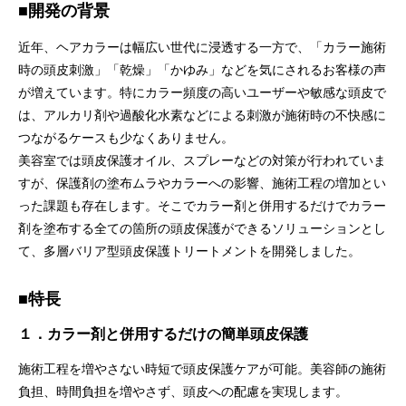
■開発の背景
近年、ヘアカラーは幅広い世代に浸透する一方で、「カラー施術
時の頭皮刺激」「乾燥」「かゆみ」などを気にされるお客様の声
が増えています。特にカラー頻度の高いユーザーや敏感な頭皮で
は、アルカリ剤や過酸化水素などによる刺激が施術時の不快感に
つながるケースも少なくありません。
美容室では頭皮保護オイル、スプレーなどの対策が行われていま
すが、保護剤の塗布ムラやカラーへの影響、施術工程の増加とい
った課題も存在します。そこでカラー剤と併用するだけでカラー
剤を塗布する全ての箇所の頭皮保護ができるソリューションとし
て、多層バリア型頭皮保護トリートメントを開発しました。
■特長
１．カラー剤と併用するだけの簡単頭皮保護
施術工程を増やさない時短で頭皮保護ケアが可能。美容師の施術
負担、時間負担を増やさず、頭皮への配慮を実現します。