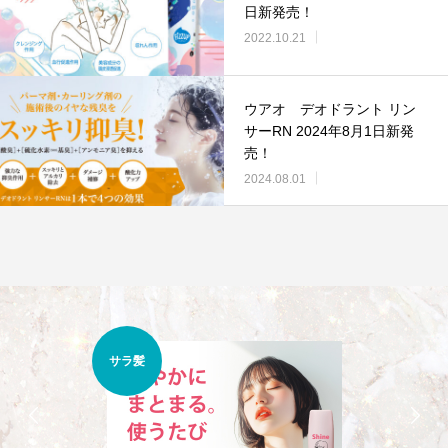
日新発売！
2022.10.21
ウアオ デオドラント リン
サーRN 2024年8月1日新発
売！
2024.08.01
くせ
サラ髪
うねり