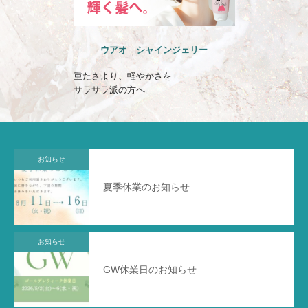
ウアオ シャインジェリー
ウアオ の
重たさより、軽やかさを
晴れの日も雨の
サラサラ派の方へ
一日まとまる髪
お知らせ
夏季休業のお知らせ
お知らせ
GW休業日のお知らせ