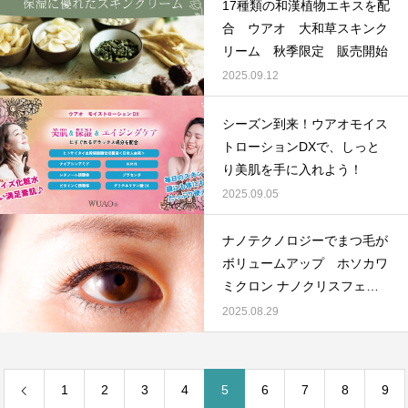
17種類の和漢植物エキスを配
合 ウアオ 大和草スキンク
リーム 秋季限定 販売開始
2025.09.12
シーズン到来！ウアオモイス
トローションDXで、しっと
り美肌を手に入れよう！
2025.09.05
ナノテクノロジーでまつ毛が
ボリュームアップ ホソカワ
ミクロン ナノクリスフェ
ア アイラッシュセラム
2025.08.29
1
2
3
4
5
6
7
8
9