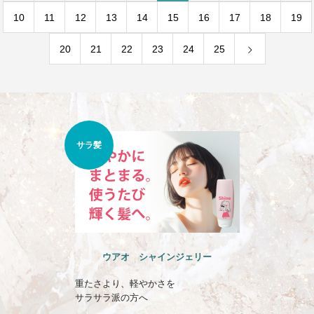
10
11
12
13
14
15
16
17
18
19
20
21
22
23
24
25
くせ
うねり
ジェリー
ウアオ のばしチャオ ミルク
晴れの日も雨の日も
一日まとまる髪へ