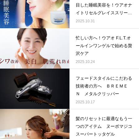
ハラグループオリジナルブランド
目した睡眠美容を！ウアオナ
驚きや喜びの声、それを耳にした私たちの感動を
イトリセルグレイススリーピ
「ウアオ！」という感嘆の言葉に込めてネーミングしました。
ングパッククリーム
2025.10.31
忙しい方へ！ウアオ F.L.T.オ
ールインワンゲルで始める贅
沢ケア
2025.10.24
フェードスタイルにこだわる
技術者の方へ ＢＲＥＭＥ
Ｎ メタルクリッパー
2025.10.17
髪のリセットに最適なもう一
つのアイテム ヌーボマジコ
スーパートッタゲル