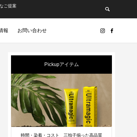
なご提案
情報
お問い合わせ
Pickupアイテム
GIC
シ
時間・染着・コスト 三拍子揃った高品質
シャン
ンドのひとつ…