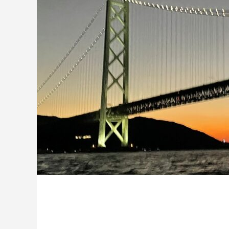
ハラグルー
驚きや喜びの声、そ
「ウアオ！」という感嘆の