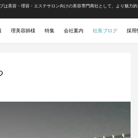
ープは美容・理容・エステサロン向けの美容専門商社として、より魅力的
報
理美容師様
特集
会社案内
社長ブログ
採用
つ
ULTRAMA
WUAO
簡単・時短ヘアダメージを徹底補修する
ハラグループの出発ブラ