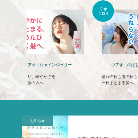
くせ
大容量
うねり
コスメ
リー
ウアオ のばしチャオ ミルク
ウ
晴れの日も雨の日も
たっ
一日まとまる髪へ
みず
お知らせ