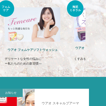
海泥
ふんわり
ミネラル
サラサラ
ウアオ クリアリセル ラベンダークレ
ヌーボマ
ッシュ
イマスク
くすみをオフしてワントーン明るい肌へ
お知らせ
ウアオ スキャルプアーマ