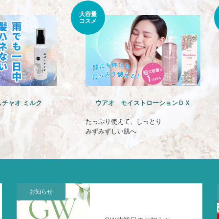
フェム
ケア
アオ モイストローションＤＸ
ウアオ フェムケアソフトウォ
ぷり使えて、しっとり
デリケートな女性の悩みに
みずしい肌へ
ー私たちのための新習慣―
お知らせ