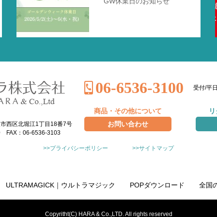
GW休業日のお知らせ
06-6536-3100
受付/平日
商品・その他について
リ
お問い合わせ
大阪市西区北堀江1丁目18番7号
0 FAX：06-6536-3103
>>プライバシーポリシー
>>サイトマップ
ULTRAMAGICK｜ウルトラマジック
POPダウンロード
全国
Copyritht(C) HARA & Co.,LTD. All rights reserved