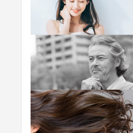
時間・染着・コスト 
酸性カ