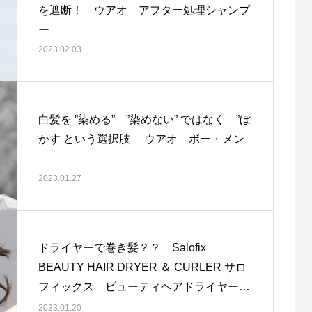
を遮断！ ウアオ アフター処理シャンプ
ー
三拍子揃った高品質
シャンプーするだけでシリコンの蓄積に
ラー
る
2023.02.03
髪のうねり・乾燥・ごわつきを解消
白髪を ”染める” ”染めない” ではなく ”ぼ
かす という選択肢 ウアオ ボー・メン
2023.01.27
ドライヤーで巻き髪？？ Salofix
BEAUTY HAIR DRYER ＆ CURLER サロ
フィックス ビューティヘアドライヤー
＆ カーラー
2023.01.20