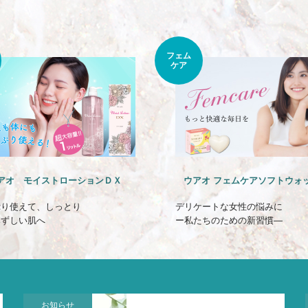
フェム
ケア
アオ モイストローションＤＸ
ウアオ フェムケアソフトウォ
ぷり使えて、しっとり
デリケートな女性の悩みに
みずしい肌へ
ー私たちのための新習慣―
お知らせ