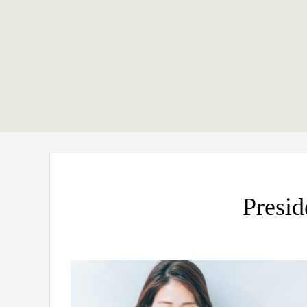
ハラグルー
驚きや喜びの声、そ
「ウアオ！」という感嘆の
Presid