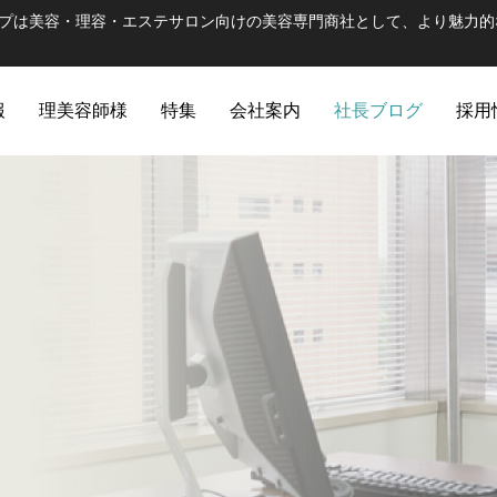
ープは美容・理容・エステサロン向けの美容専門商社として、より魅力的
報
理美容師様
特集
会社案内
社長ブログ
採用
ULTRAMA
WUAO
ハラグループの出発ブラ