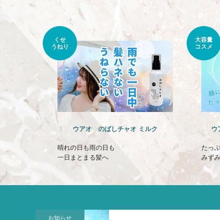
くせ
大容量
うねり
コスメ
リー
ウアオ のばしチャオ ミルク
ウ
晴れの日も雨の日も
たっ
一日まとまる髪へ
みず
お知らせ