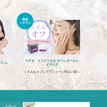
海泥
ふんわり
ミネラル
サラサラ
ウアオ クリアリセル ラベンダークレ
ヌーボマ
ッシュ
イマスク
くすみをオフしてワントーン明るい肌へ
お知らせ