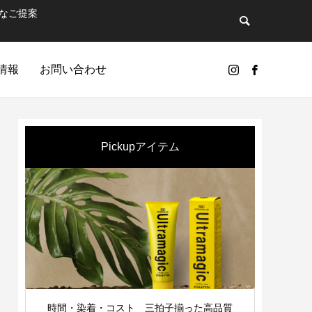
なご提案
情報
お問い合わせ
Pickupアイテム
GIC
パ
時間・染着・コスト 三拍子揃った高品質
シン
ンドのひとつ…