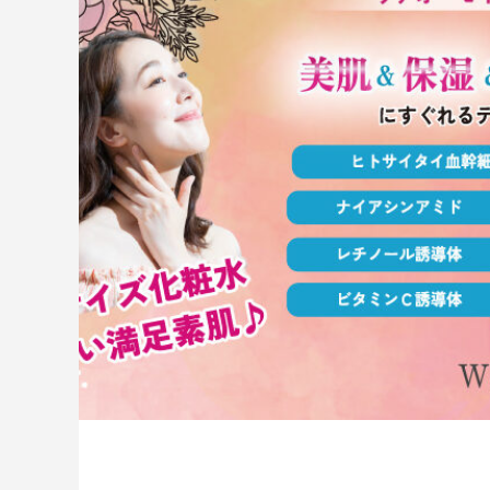
ハラグルー
驚きや喜びの声、そ
「ウアオ！」という感嘆の