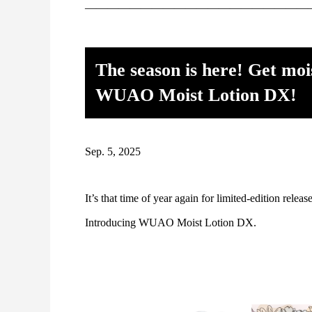
————————————————————
The season is here! Get mois
WUAO Moist Lotion DX!
Sep. 5, 2025
It’s that time of year again for limited-edition releas
Introducing WUAO Moist Lotion DX.