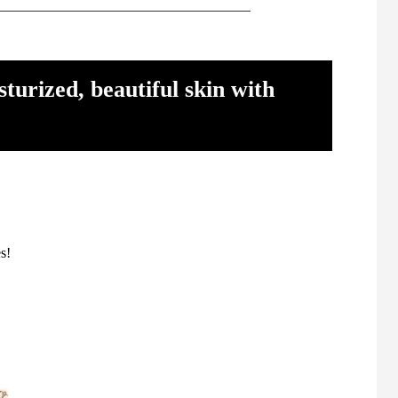
——————————————————
turized, beautiful skin with
es!