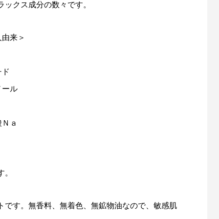
ラックス成分の数々です。
人由来＞
チド
ノール
酸Ｎａ
す。
トです。無香料、無着色、無鉱物油なので、敏感肌