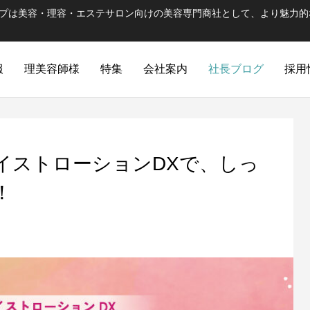
ープは美容・理容・エステサロン向けの美容専門商社として、より魅力的
報
理美容師様
特集
会社案内
社長ブログ
採用
イストローションDXで、しっ
！
ULTRAMA
WUAO
シャンプー・トリートメントと併用する
ハラグループの出発ブラ