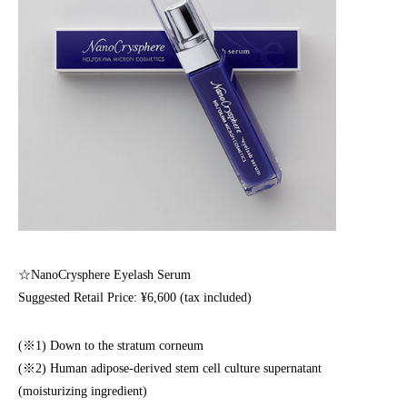
☆NanoCrysphere Eyelash Serum
Suggested Retail Price: ¥6,600 (tax included)
(※1) Down to the stratum corneum
(※2) Human adipose-derived stem cell culture supernatant
(moisturizing ingredient)