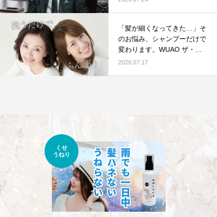
「髪が細くなってきた…」そ
のお悩み、シャンプーだけで
変わります。WUAO ザ・ボ
リューム オールインワンシ
2026.07.17
ャンプー プレミアムの店販
提案
くせ
うねり