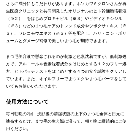
さらに成分にもこだわりがあります。ホソカワミクロンさんが再
生医療クリニックと共同開発したオリジナルのヒト幹細胞培養液
（※２） をはじめプロキャピル（※３）やピディオキシジル
（※３）などのまつ毛ケアのトレンド成分やツボクサエキス（※
３）、ワレコモウエキス（※３）等を配合し、ハリ・コシ・ボリ
ュームとダメージ補修で美しいまつ毛が期待できます。
まつ毛美容液で懸念されるのが刺激と色素沈着ですが、低刺激処
方で、アルコールや色素沈着成分をはじめとする１２のフリー処
方、ヒトパッチテストをはじめとする４つの安全試験もクリアし
ています。また、オイルフリーでまつエクやまつ毛パーマをして
いてもお使いいただけます。
使用方法について
毎日朝晩の2回 洗顔後の清潔状態の上下のまつ毛全体と目元に
塗布するだけ。まつ毛の生え際に沿って、朝と晩に継続的にご使
用ください。