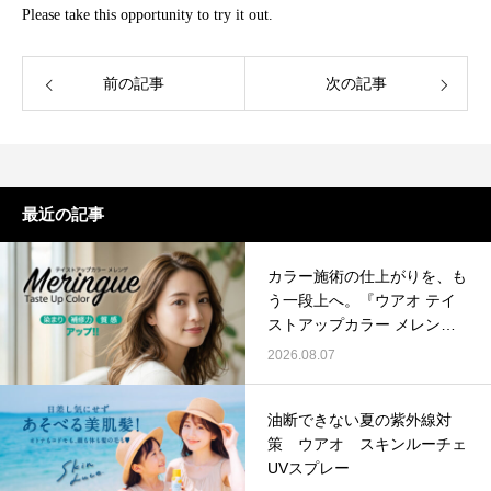
Please take this opportunity to try it out.
前の記事
次の記事
最近の記事
カラー施術の仕上がりを、も
う一段上へ。『ウアオ テイ
ストアップカラー メレン
ゲ』
2026.08.07
油断できない夏の紫外線対
策 ウアオ スキンルーチェ
UVスプレー