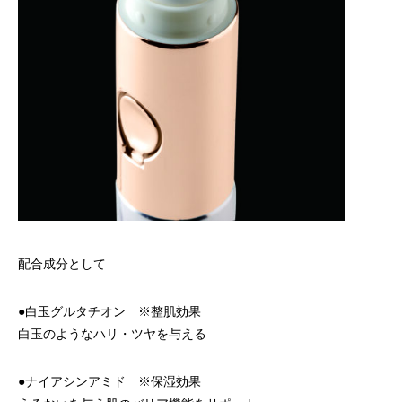
配合成分として
●白玉グルタチオン ※整肌効果
白玉のようなハリ・ツヤを与える
●ナイアシンアミド ※保湿効果