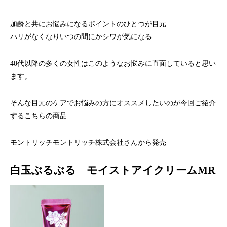
ハラグループオリジナルブランド
驚きや喜びの声、それを耳にした私たちの感動を
「ウアオ！」という感嘆の言葉に込めてネーミングしました。
加齢と共にお悩みになるポイントのひとつが目元
ハリがなくなりいつの間にかシワが気になる
40代以降の多くの女性はこのようなお悩みに直面していると思い
ます。
そんな目元のケアでお悩みの方にオススメしたいのが今回ご紹介
するこちらの商品
モントリッチモントリッチ株式会社さんから発売
白玉ぶるぶる モイストアイクリームMR