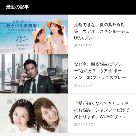
最近の記事
油断できない夏の紫外線対
策 ウアオ スキンルーチェ
UVスプレー
2026.07.31
なぜ今、頭皮悩みに”プレ
ー”なのか? ウアオ ボー・
メン 3Dブラックスプレー
2026.07.24
「髪が細くなってきた…」そ
のお悩み、シャンプーだけで
変わります。WUAO ザ・ボ
リューム オールインワンシ
2026.07.17
ャンプー プレミアムの店販