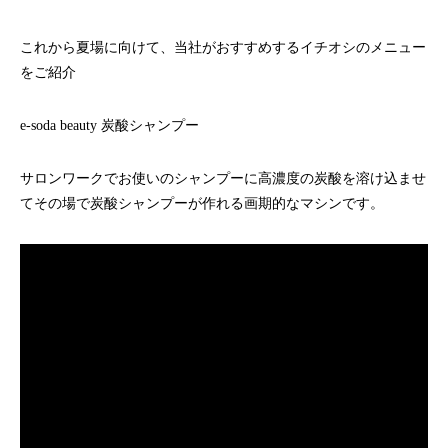
ハラグループオリジナルブランド
驚きや喜びの声、それを耳にした私たちの感動を
「ウアオ！」という感嘆の言葉に込めてネーミングしました。
これから夏場に向けて、当社がおすすめするイチオシのメニュー
をご紹介
e-soda beauty 炭酸シャンプー
サロンワークでお使いのシャンプーに高濃度の炭酸を溶け込ませ
てその場で炭酸シャンプーが作れる画期的なマシンです。