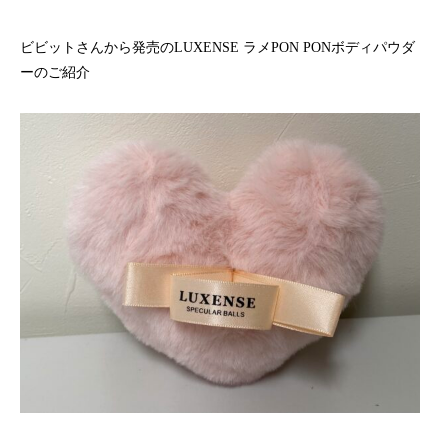
ハラグループオリジナルブランド
驚きや喜びの声、それを耳にした私たちの感動を
「ウアオ！」という感嘆の言葉に込めてネーミングしました。
ビビットさんから発売のLUXENSE ラメPON PONボディパウダ
ーのご紹介