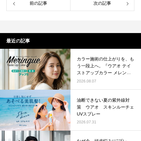
前の記事
次の記事
最近の記事
カラー施術の仕上がりを、も
う一段上へ。『ウアオ テイ
ストアップカラー メレン
ゲ』
2026.08.07
油断できない夏の紫外線対
策 ウアオ スキンルーチェ
UVスプレー
2026.07.31
なぜ今、頭皮悩みに”プレ