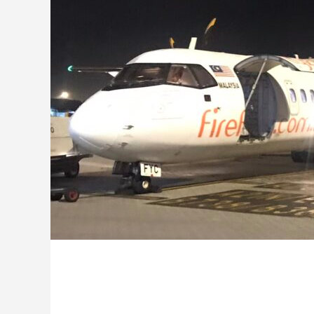
ハラグルー
驚きや喜びの声、そ
「ウアオ！」という感嘆の