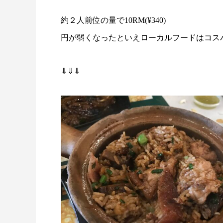
約２人前位の量で10RM(¥340)
円が弱くなったといえローカルフードはコス
⇓⇓⇓