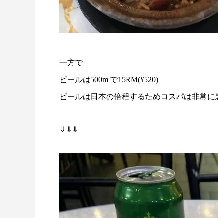
一方で
ビールは500mlで15RM(¥520)
ビールは日本の倍程するためコスパは非常に
⇓⇓⇓