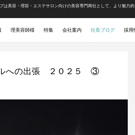
ープは美容・理容・エステサロン向けの美容専門商社として、より魅力的
報
理美容師様
特集
会社案内
社長ブログ
採用
ルへの出張 ２０２５ ③
ULTRAMA
WUAO
手肌にやさしい。髪にもやさしい
ハラグループの出発ブラ