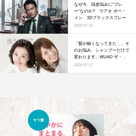
なぜ今、頭皮悩みに”プレ
ー”なのか? ウアオ ボー・
メン 3Dブラックスプレー
2026.07.24
「髪が細くなってきた…」そ
のお悩み、シャンプーだけで
変わります。WUAO ザ・ボ
リューム オールインワンシ
2026.07.17
ャンプー プレミアムの店販
提案
くせ
うねり