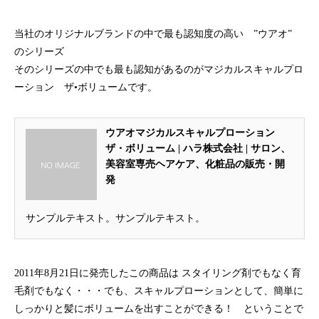
ハラグループオリジナルブランド
驚きや喜びの声、それを耳にした私たちの感動を
「ウアオ！」という感嘆の言葉に込めてネーミングしました。
当社のオリジナルブランドの中で最も認知度の高い ”ウアオ”
のシリーズ
そのシリーズの中でも最も認知があるのがマジカルスキャルプロ
ーション ザ•ボリュームです。
ウアオマジカルスキャルプローション
ザ・ボリューム | ハラ株式会社 | サロン、
美容室専売ヘアケア、化粧品の販売・開
発
サンプルテキスト。サンプルテキスト。
2011年8月21日に発売したこの商品は スタイリング剤でもなく育
毛剤でもなく・・・でも、スキャルプローションとして、簡単に
しっかりと髪にボリュームを出すことができる！ ということで