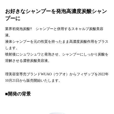
ハラグループオリジナルブランド
驚きや喜びの声、それを耳にした私たちの感動を
お好きなシャンプーを発泡高濃度炭酸シャン
「ウアオ！」という感嘆の言葉に込めてネーミングしました。
プーに
業界初発泡炭酸‼ シャンプーと併用するスキャルプ炭酸美容
液。
液体シャンプーを元の性質を持ったまま高濃度炭酸作用をプラス
します。
噴射後にシュワシュワと発泡させ、シャンプーにしっかり炭酸を
溶解させる濃密炭酸美容液。
理美容室専売ブランドWUAO（ウアオ）からフィザップを2022年
10月21日から販売開始いたします。
■開発の背景