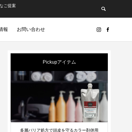
なご提案
情報
お問い合わせ
Pickupアイテム
GIC
質
多層バリア処方で頭皮を守るカラー剤併用
簡単・
ンドのひとつ…