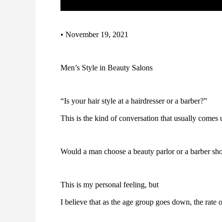
• November 19, 2021
Men’s Style in Beauty Salons
“Is your hair style at a hairdresser or a barber?”
This is the kind of conversation that usually comes
Would a man choose a beauty parlor or a barber sho
This is my personal feeling, but
I believe that as the age group goes down, the rate o