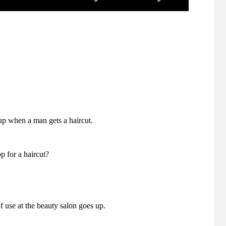
 up when a man gets a haircut.
p for a haircut?
f use at the beauty salon goes up.