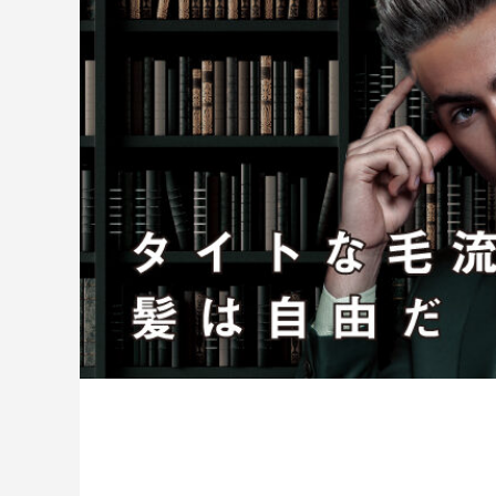
ハラグルー
驚きや喜びの声、そ
「ウアオ！」という感嘆の