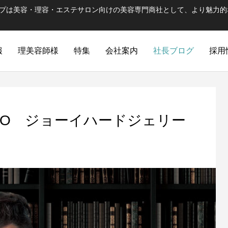
ープは美容・理容・エステサロン向けの美容専門商社として、より魅力的
報
理美容師様
特集
会社案内
社長ブログ
採用
AO ジョーイハードジェリー
ULTRAMA
WUAO
時間・染着・コスト 三拍子揃った高品
ハラグループの出発ブラ