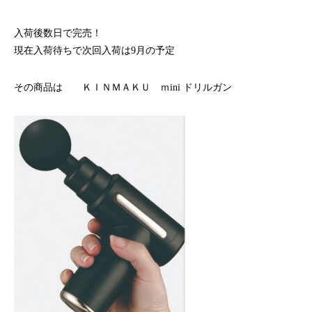
ハラグループオリジナルブランド
驚きや喜びの声、それを耳にした私たちの感動を
「ウアオ！」という感嘆の言葉に込めてネーミングしました。
入荷後数日で完売！
現在入荷待ちで次回入荷は9月の予定
その商品は ＫＩＮＭＡＫＵ ｍini ドリルガン