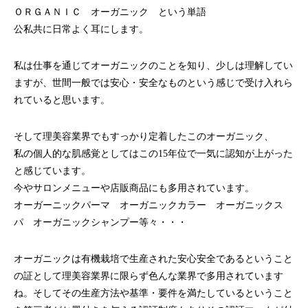
ハラグループオリジナルブランド
ＯＲＧＡＮＩＣ オーガニック という単語
驚きや喜びの声、それを耳にした私たちの感動を
公私共に日常よく耳にします。
「ウアオ！」という感嘆の言葉に込めてネーミングしました。
私は仕事を通じてオーガニックのことを知り、少しは理解してい
ますが、世間一般では安心・安全なものという感じで受け入れら
れていると思います。
そして理美容業界でもすっかり定着したこのオーガニック、
私の個人的な肌感覚としてはこの15年位で一気に認知が上がった
と感じています。
今やサロンメニューや店販商品にも多用されています。
オーガーニックパーマ オーガニックカラー オーガニックス
パ オーガニックシャンプー等々・・・
オーガニックは有機栽培で生産された安心安全であるということ
の証として理美容業界に限らず色んな業界で多用されています
ね。そしてその生産方法や基準・要件を満たしているということ