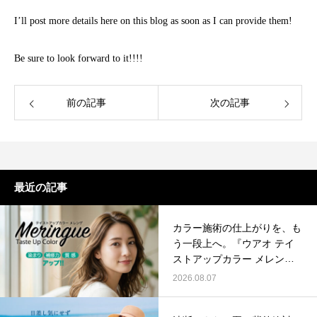
I’ll post more details here on this blog as soon as I can provide them!
Be sure to look forward to it!!!!
前の記事
次の記事
最近の記事
カラー施術の仕上がりを、も
う一段上へ。『ウアオ テイ
ストアップカラー メレン
ゲ』
2026.08.07