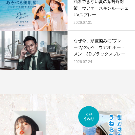
油断できない夏の紫外線対
策 ウアオ スキンルーチェ
UVスプレー
2026.07.31
なぜ今、頭皮悩みに”プレ
ー”なのか? ウアオ ボー・
メン 3Dブラックスプレー
2026.07.24
くせ
うねり