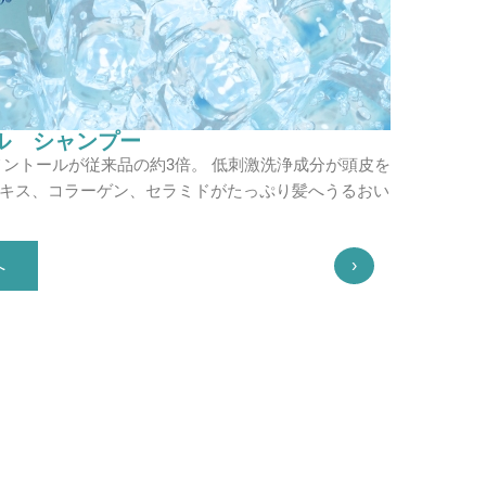
ル シャンプー
ントールが従来品の約3倍。 低刺激洗浄成分が頭皮を
エキス、コラーゲン、セラミドがたっぷり髪へうるおい
へ
›