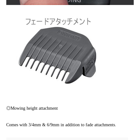
◎Mowing height attachment
Comes with 3/4mm & 6/9mm in addition to fade attachments.