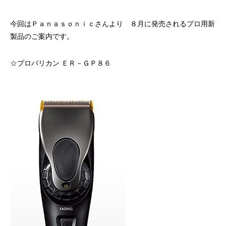
ハラグループオリジナルブランド
驚きや喜びの声、それを耳にした私たちの感動を
「ウアオ！」という感嘆の言葉に込めてネーミングしました。
今回はＰａｎａｓｏｎｉｃさんより ８月に発売されるプロ用新
製品のご案内です。
☆プロバリカン ＥＲ－ＧＰ８６