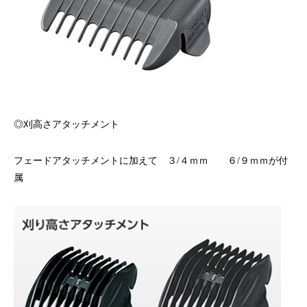
◎刈高さアタッチメント
フェードアタッチメントに加えて ３/４ｍｍ ６/９ｍｍが付
属