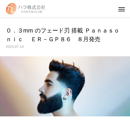
０．３mm のフェード刃 搭載 Ｐａｎａｓｏ
ｎｉｃ ＥＲ－ＧＰ８６ ８月発売
2023.07.14
WUAO