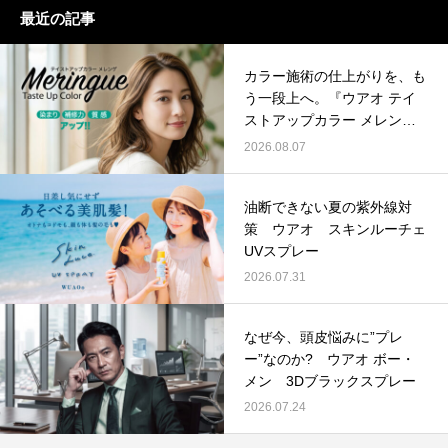
最近の記事
カラー施術の仕上がりを、も
う一段上へ。『ウアオ テイ
ストアップカラー メレン
ゲ』
2026.08.07
油断できない夏の紫外線対
策 ウアオ スキンルーチェ
UVスプレー
2026.07.31
なぜ今、頭皮悩みに”プレ
ー”なのか? ウアオ ボー・
メン 3Dブラックスプレー
2026.07.24